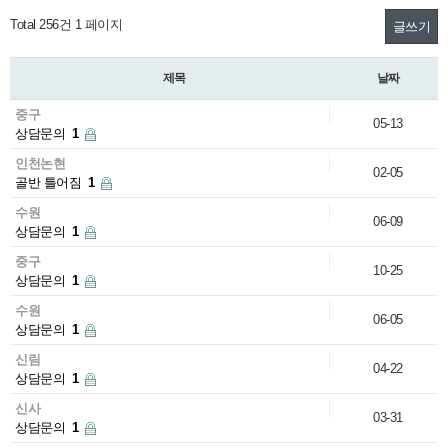
Total 256건
1 페이지
글쓰기
제목
날짜
중구
05-13
상담문의
1
인천논현
02-05
골반 틀어짐
1
수원
06-09
상담문의
1
중구
10-25
상담문의
1
수원
06-05
상담문의
1
신림
04-22
상담문의
1
신사
03-31
상담문의
1