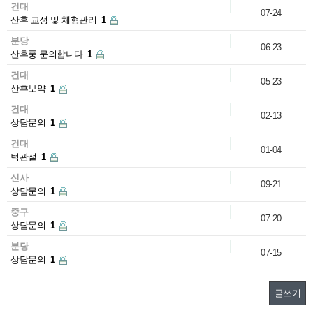
건대
07-24
산후 교정 및 체형관리
1
분당
06-23
산후풍 문의합니다
1
건대
05-23
산후보약
1
건대
02-13
상담문의
1
건대
01-04
턱관절
1
신사
09-21
상담문의
1
중구
07-20
상담문의
1
분당
07-15
상담문의
1
글쓰기