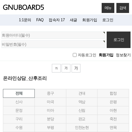
메뉴
검색
1:1문의
FAQ
접속자 17
새글
회원가입
로그인
회
원
로
그
회원가입
정보찾기
자동로그인
인
온라인상담_산후조리
전체
중구
건대
합정
신사
마곡
역삼
은평
문정
미아
신림
아현
구리
분당
판교
죽전
수원
부평
인천논현
면목